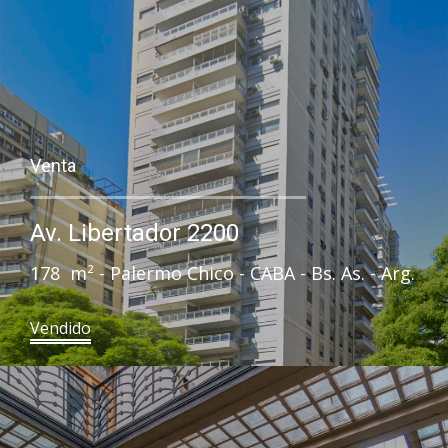
Venta
Av. Libertador 2200 ​
178 m² - Palermo Chico - CABA - Bs. As. - Arg.
Vendido​