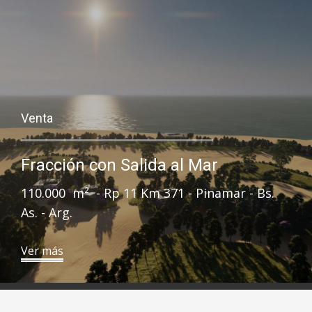
Venta
Fracción con Salida al Mar
110.000 m² - Rp 11 Km 371 - Pinamar - Bs.
As. - Arg.
​Ver más​