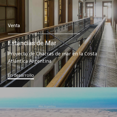
Venta
Estancias de Mar
Proyecto de Chacras de mar en la Costa
Atlántica Argentina
En desarrollo​