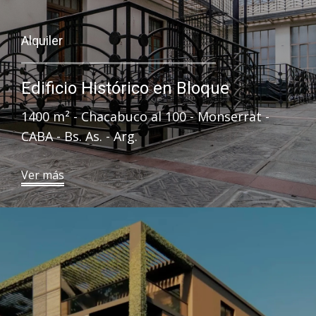
Alquiler
Edificio Histórico en Bloque
1400 ​ m² - Chacabuco al 100 - Monserrat -
CABA - Bs. As. - Arg.
Ver más​