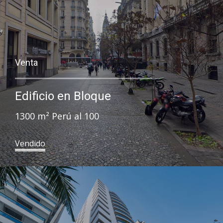
Venta
Edificio en Bloque
1300 m² Perú al 100
Vendido​