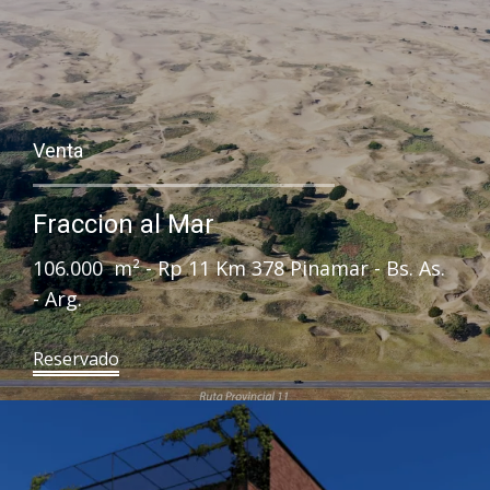
Venta
Fraccion al Mar
106.000 m² - Rp 11 Km 378 Pinamar - Bs. As.
- Arg.
Reservado​