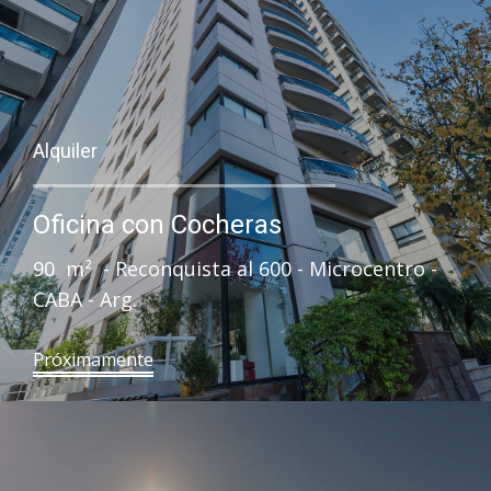
Alquiler
Oficina con Cocheras
90 m² - Reconquista al 600 - Microcentro -
CABA - Arg.
Próximamente​