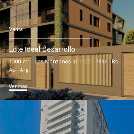
Venta
Lote Ideal Desarrollo
1300 m² - Los Manzanos al 1100 - Pilar - Bs.
As - Arg.
​Ver más​