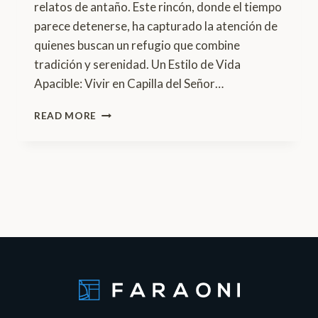
relatos de antaño. Este rincón, donde el tiempo
parece detenerse, ha capturado la atención de
quienes buscan un refugio que combine
tradición y serenidad. Un Estilo de Vida
Apacible: Vivir en Capilla del Señor…
INVERTIR
READ MORE
EN
HISTORIA
–
PUEBLOS
MÁGICOS
DE
BS.
AS.
CAPILLA
DEL
SEÑOR